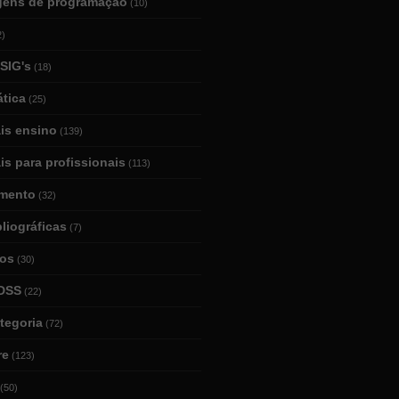
gens de programação
(10)
2)
SIG's
(18)
tica
(25)
ais ensino
(139)
is para profissionais
(113)
mento
(32)
bliográficas
(7)
ios
(30)
DSS
(22)
tegoria
(72)
re
(123)
(50)