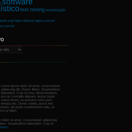
software
o
ístico
text mining
visualização
games.org/
https://fortune-tigers.com.br/
ups.com.br/
vo
Lorem ipsum dolor sit amet, consectetuer
adipiscing elit. Donec libero. Suspendisse
bibendum. Cras id urna. Morbi tincidunt,
orci ac convallis aliquam, lectus turpis
varius lorem, eu posuere nunc justo
tempus leo. Donec mattis, purus nec
bendum, dui pede condimentum odio, ac
orci ut diam.
 dolor sit amet, consectetuer adipiscing
libero. Suspendisse bibendum. Cras id
more...