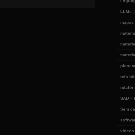
lingua
LLMs
(
mapas 
matemá
materi
materia
planea
refs bi
relatór
SAD – 
Sem ca
softwa
videos