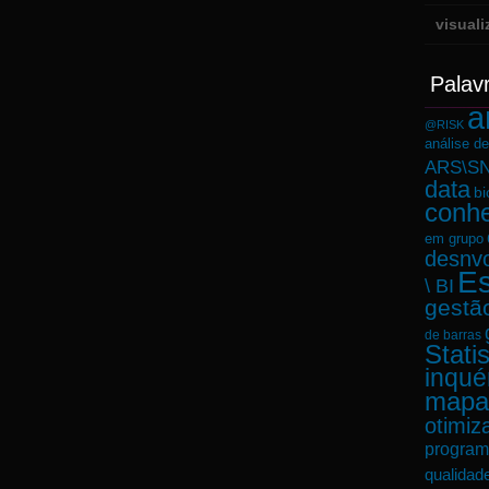
visual
Palav
a
@RISK
análise d
ARS\SN
data
bi
conh
em grupo
desnvo
Es
\ BI
gestã
de barras
Statis
inqué
mapa
otimiz
program
qualidad