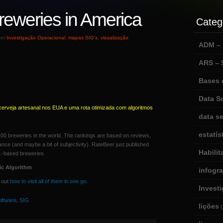
reweries in America
Categ
der
Investigação Operacional
,
mapas SIG's
,
visualização
ADM – m
ARS –
Bases 
Data S
rveja artesanal nos EUA e uma rota otimizada com algoritmos
data se
estatís
 100 breweries in the world. The rankings are based on reviews,
ance (and maybe a bit of subjectivity). RateBeer just published
Habili
S.-based breweries.
ic Algorithm
infogr
d out
how to visit all of them in one go
.
Invest
oftware
,
SIG
lições
(