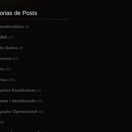
orias de Posts
ulticritério
(4)
 SNA
(17)
de Dados
(3)
cience
(67)
ts
(60)
tica
(241)
tações Académicas
(2)
amas \ dashboards
(25)
igação Operacional
(67)
25)