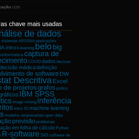
ização
(229)
ras chave mais usadas
nálise de dados
e sistemas
ARS\SNA applicações
belo
big
A intro
b-learning
captura de
oinformatica
ecimento
dados
decisao
COVID
decisão médica
definição
lvimento de software
DW
tat Descritiva
Excel
o de projetos
grafos
gráfico
IBM SPSS
gráficos
tics
inferência
image mining
ritos
machine learning
intro IO
s
modelos empresariais
open data
ação
previsão
problemas
ação em folha de cálculo
Python
R-software
e
SIG
software de