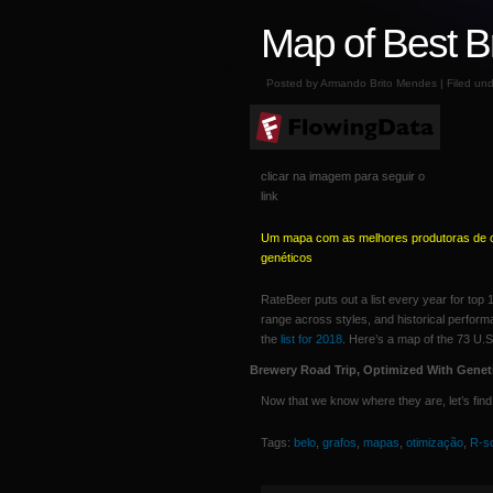
Map of Best B
Posted by Armando Brito Mendes | Filed un
clicar na imagem para seguir o
link
Um mapa com as melhores produtoras de ce
genéticos
RateBeer puts out a list every year for top
range across styles, and historical perform
the
list for 2018
. Here’s a map of the 73 U.
Brewery Road Trip, Optimized With Genet
Now that we know where they are, let’s fin
Tags:
belo
,
grafos
,
mapas
,
otimização
,
R-s