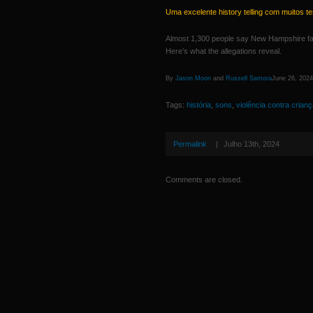
Uma excelente history telling com muitos 
Almost 1,300 people say New Hampshire failed
Here’s what the allegations reveal.
By
Jason Moon
and
Russell Samora
June 26, 2024
Tags:
história
,
sons
,
violência contra crian
Permalink
|
Julho 13th, 2024
Comments are closed.