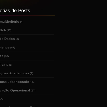
orias de Posts
ulticritério
(4)
 SNA
(17)
de Dados
(3)
cience
(67)
ts
(60)
tica
(241)
tações Académicas
(2)
amas \ dashboards
(25)
igação Operacional
(67)
25)