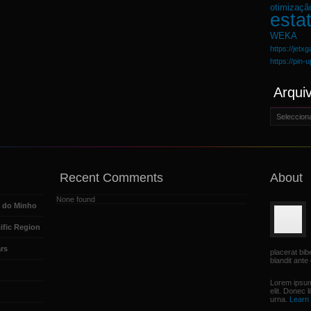
otimizaçã
estat
WEKA
https://jetx
https://pin-
Arqui
Arquivo
Recent Comments
About
None found
e do Minho
ific Region
rs
placerat bi
blandit ante 
Lorem ipsum
elit. Donec 
urna.
Learn 