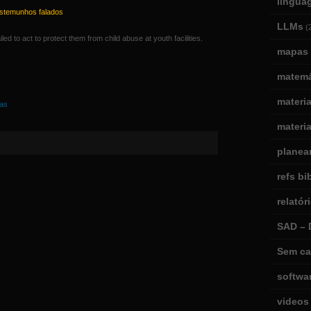
lingua
testemunhos falados
LLMs
(
 to act to protect them from child abuse at youth facilities.
mapas 
matemá
materi
ças
materia
planea
refs bi
relatór
SAD – 
Sem ca
softwa
videos