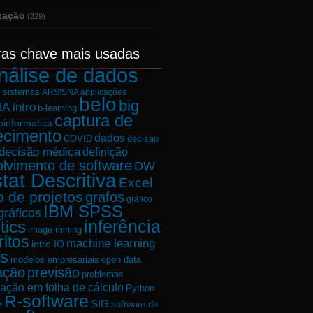
ização
(229)
ras chave mais usadas
nálise de dados
e sistemas
ARS\SNA applicações
belo
big
A intro
b-learning
captura de
oinformatica
ecimento
dados
decisao
COVID
decisão médica
definição
lvimento de software
DW
tat Descritiva
Excel
o de projetos
grafos
gráfico
IBM SPSS
gráficos
tics
inferência
image mining
ritos
machine learning
intro IO
s
modelos empresariais
open data
ação
previsão
problemas
ação em folha de cálculo
Python
R-software
e
SIG
software de