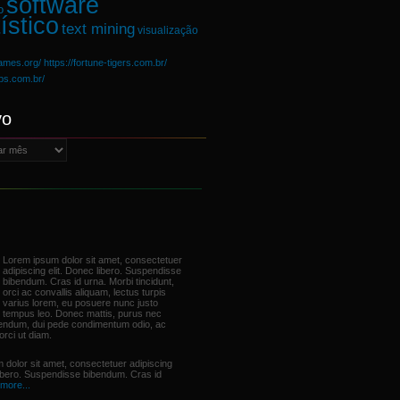
software
o
ístico
text mining
visualização
games.org/
https://fortune-tigers.com.br/
ups.com.br/
vo
Lorem ipsum dolor sit amet, consectetuer
adipiscing elit. Donec libero. Suspendisse
bibendum. Cras id urna. Morbi tincidunt,
orci ac convallis aliquam, lectus turpis
varius lorem, eu posuere nunc justo
tempus leo. Donec mattis, purus nec
bendum, dui pede condimentum odio, ac
orci ut diam.
 dolor sit amet, consectetuer adipiscing
libero. Suspendisse bibendum. Cras id
more...