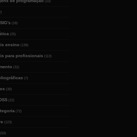
gens de programação
(10)
2)
SIG's
(18)
tica
(25)
ais ensino
(139)
is para profissionais
(113)
mento
(32)
bliográficas
(7)
ios
(30)
DSS
(22)
tegoria
(72)
re
(123)
(50)