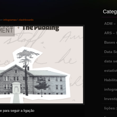
Categ
der
infogramas \ dashboards
ADM – m
ARS –
Bases 
Data S
data se
estatís
Habili
infogr
Invest
lições
(
ue para seguir a ligação