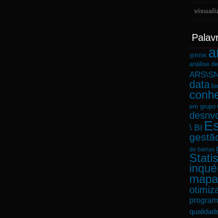
visual
Palav
a
@RISK
análise d
ARS\SN
data
bi
conh
em grupo
desnvo
Es
\ BI
gestã
de barras
Statis
inqué
mapa
otimiz
program
qualidad