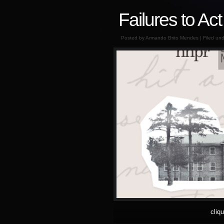
Failures to Act
Posted by Armando Brito Mendes | Filed un
cliq