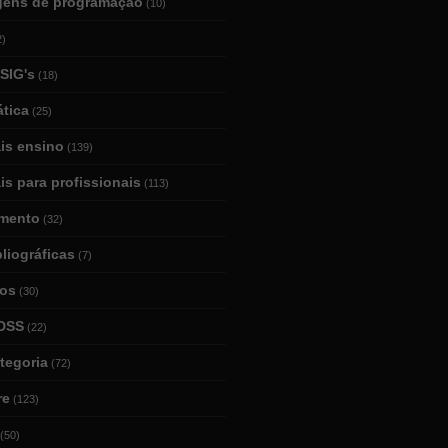
gens de programação
(10)
2)
SIG's
(18)
tica
(25)
ais ensino
(139)
is para profissionais
(113)
mento
(32)
bliográficas
(7)
ios
(30)
DSS
(22)
tegoria
(72)
re
(123)
(50)