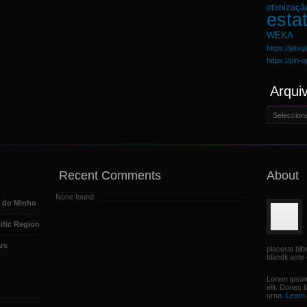
otimizaçã
estat
WEKA
https://jetx
https://pin-
Arqui
Arquivo
Recent Comments
About
None found
e do Minho
ific Region
rs
placerat bi
blandit ante 
Lorem ipsum
elit. Donec 
urna.
Learn 