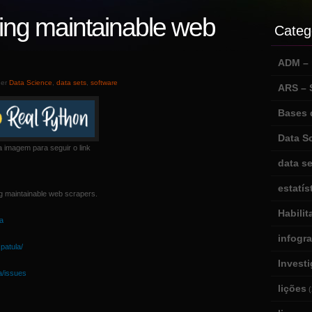
iting maintainable web
Categ
ADM – m
der
Data Science
,
data sets
,
software
ARS –
Bases 
Data S
a imagem para seguir o link
data se
estatís
ng maintainable web scrapers.
Habili
la
infogr
spatula/
Invest
a/issues
lições
(