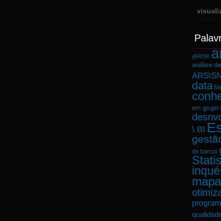
visual
Palav
a
@RISK
análise d
ARS\SN
data
bi
conh
em grupo
desnvo
Es
\ BI
gestã
de barras
Statis
inqué
mapa
otimiz
program
qualidad