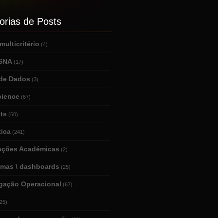
orias de Posts
ulticritério
(4)
 SNA
(17)
de Dados
(3)
cience
(67)
ts
(60)
tica
(241)
tações Académicas
(2)
amas \ dashboards
(25)
igação Operacional
(67)
25)