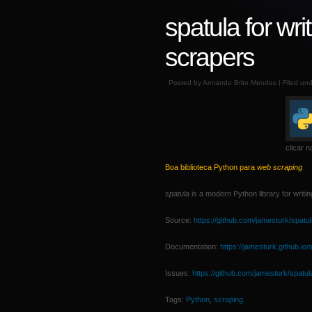
spatula for wr
scrapers
Posted by Armando Brito Mendes | Filed un
clicar n
Boa biblioteca Python para
web scraping
spatula
is a modern Python library for writi
Source:
https://github.com/jamesturk/spatu
Documentation:
https://jamesturk.github.io/
Issues:
https://github.com/jamesturk/spatul
Tags:
Python
,
scraping