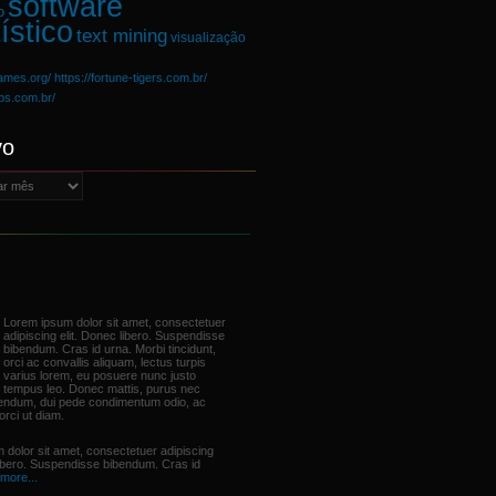
software
o
ístico
text mining
visualização
games.org/
https://fortune-tigers.com.br/
ups.com.br/
vo
Lorem ipsum dolor sit amet, consectetuer
adipiscing elit. Donec libero. Suspendisse
bibendum. Cras id urna. Morbi tincidunt,
orci ac convallis aliquam, lectus turpis
varius lorem, eu posuere nunc justo
tempus leo. Donec mattis, purus nec
bendum, dui pede condimentum odio, ac
orci ut diam.
 dolor sit amet, consectetuer adipiscing
libero. Suspendisse bibendum. Cras id
more...