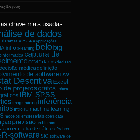
ização
(229)
ras chave mais usadas
nálise de dados
e sistemas
ARS\SNA applicações
belo
big
A intro
b-learning
captura de
oinformatica
ecimento
dados
decisao
COVID
decisão médica
definição
lvimento de software
DW
tat Descritiva
Excel
o de projetos
grafos
gráfico
IBM SPSS
gráficos
tics
inferência
image mining
ritos
machine learning
intro IO
s
modelos empresariais
open data
ação
previsão
problemas
ação em folha de cálculo
Python
R-software
e
SIG
software de