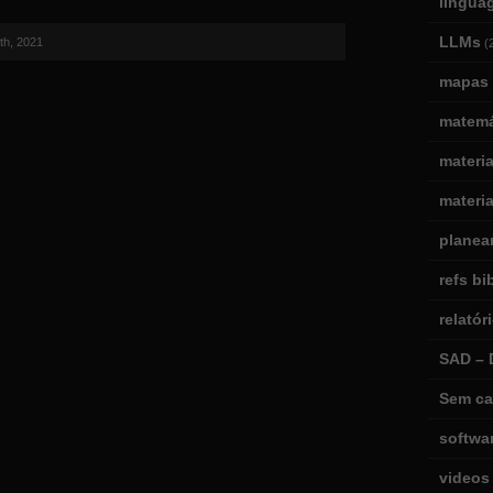
lingua
LLMs
th, 2021
(
mapas 
matemá
materi
materia
planea
refs bi
relatór
SAD – 
Sem ca
softwa
videos