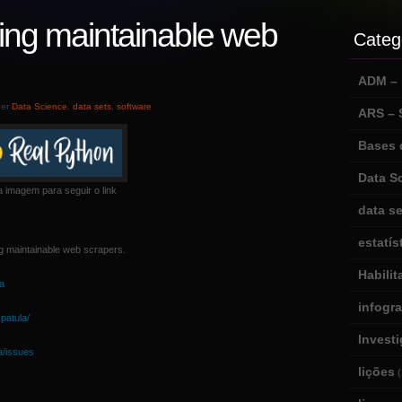
iting maintainable web
Categ
ADM – m
der
Data Science
,
data sets
,
software
ARS –
Bases 
Data S
a imagem para seguir o link
data se
estatís
ng maintainable web scrapers.
Habili
la
infogr
spatula/
Invest
a/issues
lições
(