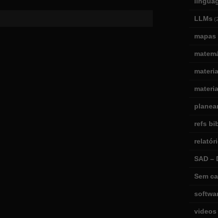
lingua
LLMs
(
mapas 
matemá
materi
materia
planea
refs bi
relatór
SAD – 
Sem ca
softwa
videos