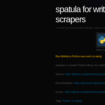
spatula for wr
scrapers
Posted by Armando Brito Mendes | Filed un
clicar n
Boa biblioteca Python para
web scraping
spatula
is a modern Python library for writi
Source:
https://github.com/jamesturk/spatu
Documentation:
https://jamesturk.github.io/
Issues:
https://github.com/jamesturk/spatul
Tags:
Python
,
scraping