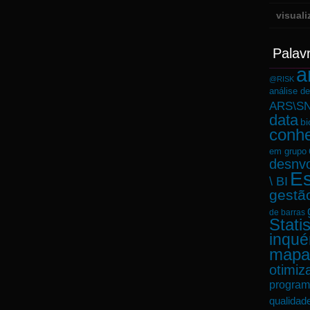
visual
Palav
a
@RISK
análise d
ARS\SN
data
bi
conh
em grupo
desnvo
Es
\ BI
gestã
de barras
Statis
inqué
mapa
otimiz
program
qualidad