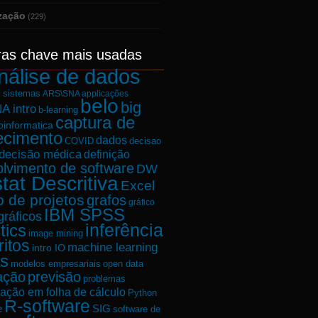
ização
(229)
ras chave mais usadas
nálise de dados
e sistemas
ARS\SNA applicações
belo
big
A intro
b-learning
captura de
oinformatica
ecimento
dados
decisao
COVID
decisão médica
definição
lvimento de software
DW
tat Descritiva
Excel
o de projetos
grafos
gráfico
IBM SPSS
gráficos
tics
inferência
image mining
ritos
machine learning
intro IO
s
modelos empresariais
open data
ação
previsão
problemas
ação em folha de cálculo
Python
R-software
e
SIG
software de