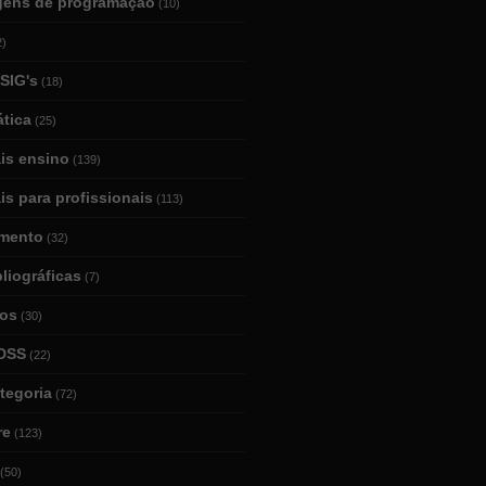
gens de programação
(10)
2)
SIG's
(18)
tica
(25)
ais ensino
(139)
is para profissionais
(113)
mento
(32)
bliográficas
(7)
ios
(30)
DSS
(22)
tegoria
(72)
re
(123)
(50)