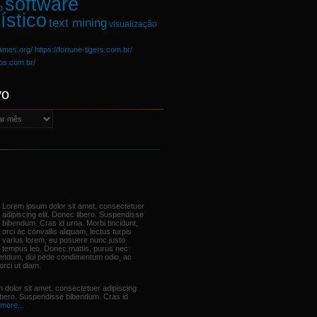
software
o
ístico
text mining
visualização
games.org/
https://fortune-tigers.com.br/
ups.com.br/
vo
Lorem ipsum dolor sit amet, consectetuer
adipiscing elit. Donec libero. Suspendisse
bibendum. Cras id urna. Morbi tincidunt,
orci ac convallis aliquam, lectus turpis
varius lorem, eu posuere nunc justo
tempus leo. Donec mattis, purus nec
bendum, dui pede condimentum odio, ac
orci ut diam.
 dolor sit amet, consectetuer adipiscing
libero. Suspendisse bibendum. Cras id
more...