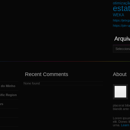
otimizaçã
estat
WEKA
https://jetx
https://pin-
Arqui
Arquivo
Recent Comments
About
None found
e do Minho
ific Region
rs
placerat bi
blandit ante 
Lorem ipsum
elit. Donec 
urna.
Learn 