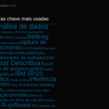
ização
(229)
ras chave mais usadas
nálise de dados
e sistemas
ARS\SNA applicações
belo
big
A intro
b-learning
captura de
oinformatica
ecimento
dados
decisao
COVID
decisão médica
definição
lvimento de software
DW
tat Descritiva
Excel
o de projetos
grafos
gráfico
IBM SPSS
gráficos
tics
inferência
image mining
ritos
machine learning
intro IO
s
modelos empresariais
open data
ação
previsão
problemas
ação em folha de cálculo
Python
R-software
e
SIG
software de