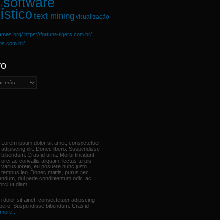
software
o
ístico
text mining
visualização
games.org/
https://fortune-tigers.com.br/
ups.com.br/
vo
Lorem ipsum dolor sit amet, consectetuer
adipiscing elit. Donec libero. Suspendisse
bibendum. Cras id urna. Morbi tincidunt,
orci ac convallis aliquam, lectus turpis
varius lorem, eu posuere nunc justo
tempus leo. Donec mattis, purus nec
bendum, dui pede condimentum odio, ac
orci ut diam.
 dolor sit amet, consectetuer adipiscing
libero. Suspendisse bibendum. Cras id
more...