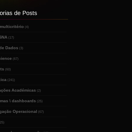
orias de Posts
ulticritério
(4)
 SNA
(17)
de Dados
(3)
cience
(67)
ts
(60)
tica
(241)
tações Académicas
(2)
amas \ dashboards
(25)
igação Operacional
(67)
25)