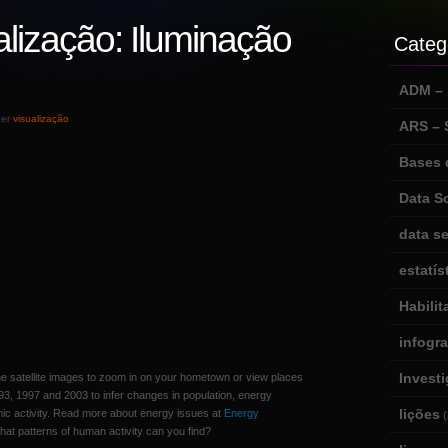
alização: Iluminação
Categ
ADM – m
der
visualização
ARS –
Bases 
Data S
data se
estatís
Habili
infogr
Invest
ne satellite images to zoom in on your hometown or view places
93, 1997 and 2003 to infer changes in population, energy
lições
ic activity. Read more about energy issues at
Energy
(
hat patterns of human activity can you find?