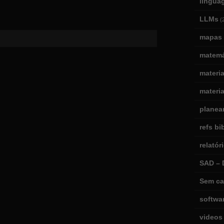
lingua
LLMs
(
mapas 
matemá
materi
materia
planea
refs bi
relatór
SAD – 
Sem ca
softwa
videos