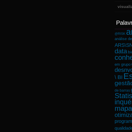
visual
Palav
a
@RISK
análise d
ARS\SN
data
bi
conh
em grupo
desnvo
Es
\ BI
gestã
de barras
Statis
inqué
mapa
otimiz
program
qualidad