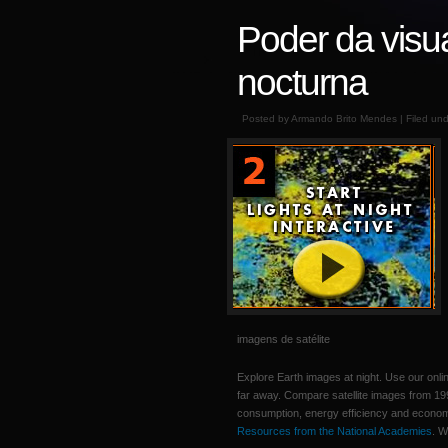
Poder da visu
nocturna
Posted by Armando Brito Mendes | Filed un
imagens de satélite
Explore Earth images at night. Use our onli
far away. Compare satellite images from 19
consumption, energy efficiency and econom
Resources from the National Academies
. W