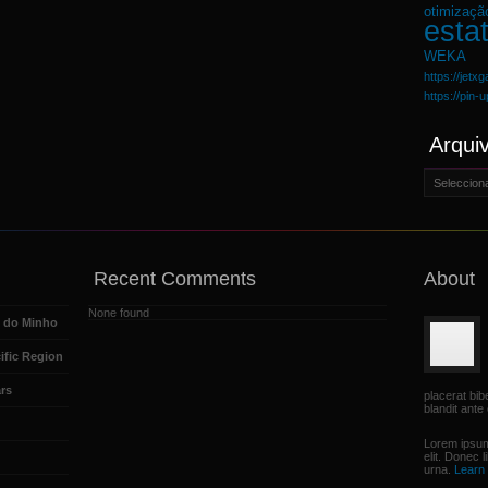
otimizaçã
estat
WEKA
https://jetx
https://pin-
Arqui
Arquivo
Recent Comments
About
None found
e do Minho
ific Region
rs
placerat bi
blandit ante 
Lorem ipsum
elit. Donec 
urna.
Learn 