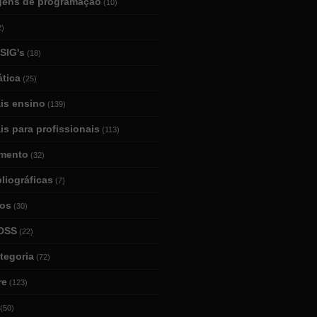
gens de programação
(10)
2)
SIG's
(18)
tica
(25)
ais ensino
(139)
is para profissionais
(113)
mento
(32)
bliográficas
(7)
ios
(30)
DSS
(22)
tegoria
(72)
re
(123)
(50)