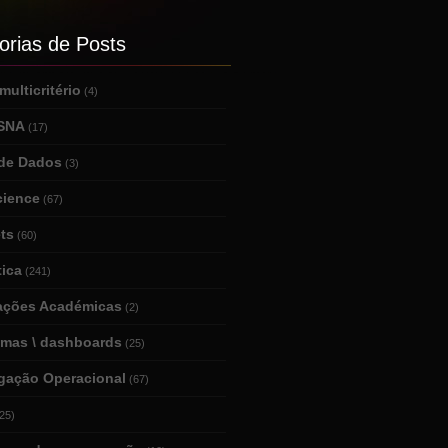
orias de Posts
ulticritério
(4)
 SNA
(17)
de Dados
(3)
cience
(67)
ts
(60)
tica
(241)
tações Académicas
(2)
amas \ dashboards
(25)
igação Operacional
(67)
25)