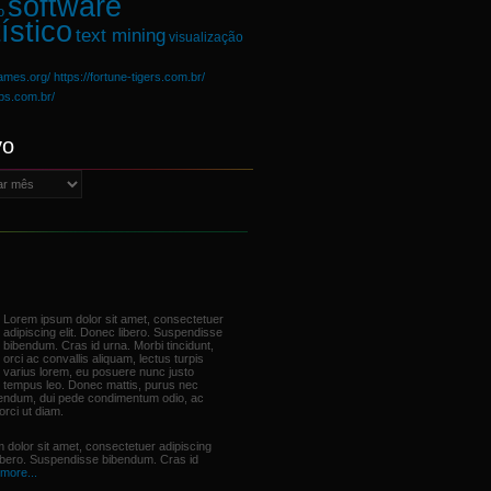
software
o
ístico
text mining
visualização
games.org/
https://fortune-tigers.com.br/
ups.com.br/
vo
Lorem ipsum dolor sit amet, consectetuer
adipiscing elit. Donec libero. Suspendisse
bibendum. Cras id urna. Morbi tincidunt,
orci ac convallis aliquam, lectus turpis
varius lorem, eu posuere nunc justo
tempus leo. Donec mattis, purus nec
bendum, dui pede condimentum odio, ac
orci ut diam.
 dolor sit amet, consectetuer adipiscing
libero. Suspendisse bibendum. Cras id
more...