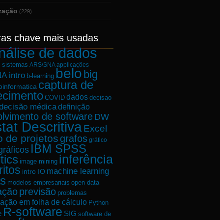
ização
(229)
ras chave mais usadas
nálise de dados
e sistemas
ARS\SNA applicações
belo
big
A intro
b-learning
captura de
oinformatica
ecimento
dados
decisao
COVID
decisão médica
definição
lvimento de software
DW
tat Descritiva
Excel
o de projetos
grafos
gráfico
IBM SPSS
gráficos
tics
inferência
image mining
ritos
machine learning
intro IO
s
modelos empresariais
open data
ação
previsão
problemas
ação em folha de cálculo
Python
R-software
e
SIG
software de