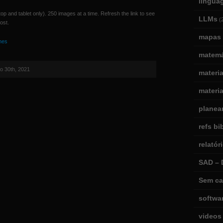
lingua
op and tablet only). 250 images at a time. Refresh the link to see
LLMs
(
ost.
mapas 
ines
matemá
 30th, 2021
materi
materia
planea
refs bi
relatór
SAD – 
Sem ca
softwa
videos