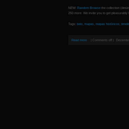
NEW:
Random Browse
the collection (deskt
250 more. We invite you to get pleasurably l
Tags:
belo
,
mapas
,
mapas históricos
,
timel
Read more
|
Comments off
|
Dezembro