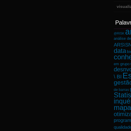
visual
Palav
a
@RISK
análise d
ARS\SN
data
bi
conh
em grupo
desnvo
Es
\ BI
gestã
de barras
Statis
inqué
mapa
otimiz
program
qualidad