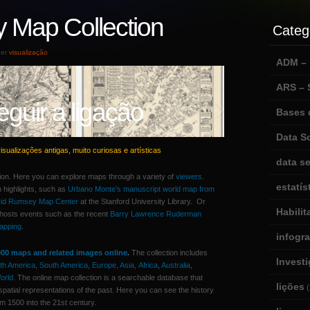
 Map Collection
Categ
der
visualização
ADM – m
ARS –
eguir a ligação
Bases 
Data S
ualizações antigas, muito curiosas e artísticas
data se
on. Here you can explore maps through a variety of
viewers
.
estatís
n highlights, such as
Urbano Monte’s manuscript world map from
id Rumsey Map Center
at the Stanford University Library. Or
Habili
 hosts events such as the recent
Barry Lawrence Ruderman
apping
.
infogr
000 maps and related images online
.
The collection includes
Invest
th America
,
South America
,
Europe,
Asia,
Africa
,
Australia
,
orld
. The online map collection is a searchable database that
lições
(
patial representations of the past. Here you can see the history
m 1500 into the 21st century.