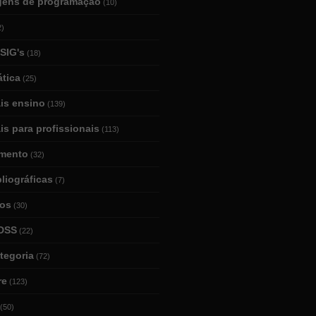
gens de programação
(10)
2)
SIG's
(18)
tica
(25)
ais ensino
(139)
is para profissionais
(113)
mento
(32)
bliográficas
(7)
ios
(30)
DSS
(22)
tegoria
(72)
re
(123)
(50)