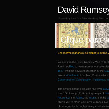
David Rumsey
Posted by Armando Brito Mendes | Filed un
Clique para s
Um enorme manancial de mapas e outras vis
Welcome to the David Rumsey Map Collecti
Read the
Blog
to learn more about collectio
1587
. Visit the physical collection at the
Dav
take a
virtual tour
of the Map Center, which
Conference on Cartography : Indigenous m
The historical map collection has over
112,
rare 16th through 21st century maps of
Nor
Antarctica
, the
Pacific
, the
Arctic
, and the
W
allows you to make your own journeys into s
of cartography through primary sources fro