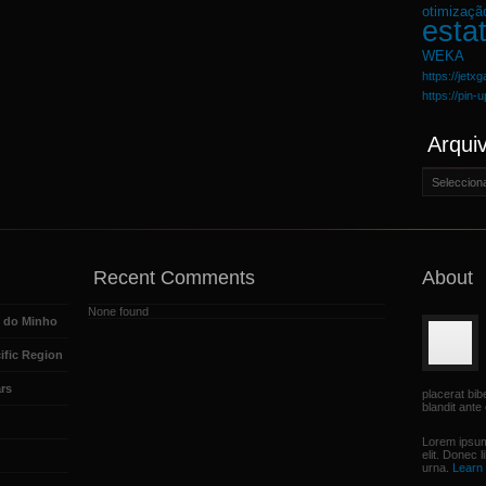
otimizaçã
estat
WEKA
https://jetx
https://pin-
Arqui
Arquivo
Recent Comments
About
None found
e do Minho
ific Region
rs
placerat bi
blandit ante 
Lorem ipsum
elit. Donec 
urna.
Learn 