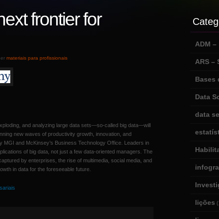
ext frontier for
Categ
ADM – m
der
materiais para profissionais
ARS –
Bases 
Data S
data se
xploding, and analyzing large data sets—so-called big data—will
estatís
nning new waves of productivity growth, innovation, and
by MGI and McKinsey’s Business Technology Office. Leaders in
Habili
mplications of big data, not just a few data-oriented managers. The
captured by enterprises, the rise of multimedia, social media, and
infogr
rowth in data for the foreseeable future.
Invest
ariais
lições
(