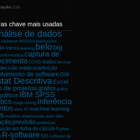
ização
(229)
ras chave mais usadas
nálise de dados
e sistemas
ARS\SNA applicações
belo
big
A intro
b-learning
captura de
oinformatica
ecimento
dados
decisao
COVID
decisão médica
definição
lvimento de software
DW
tat Descritiva
Excel
o de projetos
grafos
gráfico
IBM SPSS
gráficos
tics
inferência
image mining
ritos
machine learning
intro IO
s
modelos empresariais
open data
ação
previsão
problemas
ação em folha de cálculo
Python
R-software
e
SIG
software de