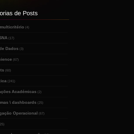
orias de Posts
ulticritério
(4)
 SNA
(17)
de Dados
(3)
cience
(67)
ts
(60)
tica
(241)
tações Académicas
(2)
amas \ dashboards
(25)
igação Operacional
(67)
25)