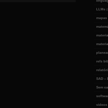
lingua
LLMs
(
mapas 
matemá
materi
materia
planea
refs bi
relatór
SAD – 
Sem ca
softwa
videos