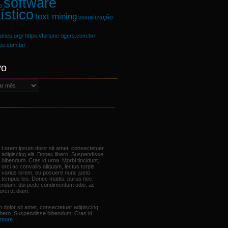
software
o
ístico
text mining
visualização
games.org/
https://fortune-tigers.com.br/
ups.com.br/
vo
Lorem ipsum dolor sit amet, consectetuer
adipiscing elit. Donec libero. Suspendisse
bibendum. Cras id urna. Morbi tincidunt,
orci ac convallis aliquam, lectus turpis
varius lorem, eu posuere nunc justo
tempus leo. Donec mattis, purus nec
bendum, dui pede condimentum odio, ac
orci ut diam.
 dolor sit amet, consectetuer adipiscing
libero. Suspendisse bibendum. Cras id
more...