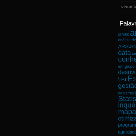
visual
Palav
a
@RISK
análise d
ARS\SN
data
bi
conh
em grupo
desnvo
Es
\ BI
gestã
de barras
Statis
inqué
mapa
otimiz
program
qualidad