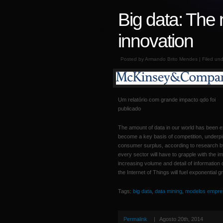
Big data: The n
innovation
Posted by Armando Brito Mendes | Filed un
Um relatório com grande impacto qdo foi
publicado
The amount of data in our world has been e
become a key basis of competition, underpi
consumer surplus, according to research 
every sector will have to grapple with the i
increasing volume and detail of information 
the Internet of Things will fuel exponential g
Tags:
big data
,
data mining
,
modelos empres
Permalink
|
Agosto 20th, 2014