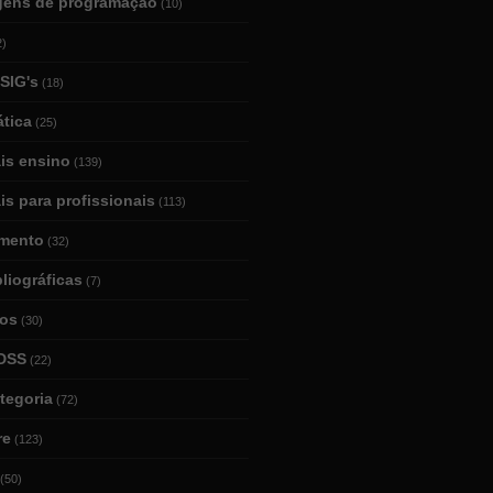
gens de programação
(10)
2)
SIG's
(18)
tica
(25)
ais ensino
(139)
is para profissionais
(113)
mento
(32)
bliográficas
(7)
ios
(30)
DSS
(22)
tegoria
(72)
re
(123)
(50)