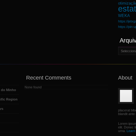
otimizaçã
estat
WEKA
https://jetx
https://pin-
Arqui
Arquivo
Recent Comments
About
None found
e do Minho
ific Region
rs
placerat bi
blandit ante 
Lorem ipsum
elit. Donec 
urna.
Learn 