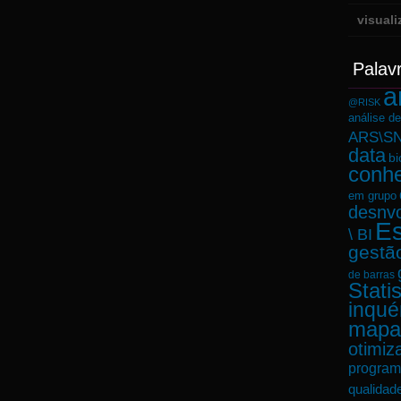
visual
Palav
a
@RISK
análise d
ARS\SN
data
bi
conh
em grupo
desnvo
Es
\ BI
gestã
de barras
Statis
inqué
mapa
otimiz
program
qualidad