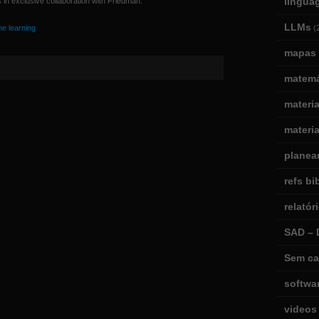
lingua
 in exclusive collaboration with Friedman.
LLMs
e learning
(
mapas 
matemá
materi
materia
planea
refs bi
relatór
SAD – 
Sem ca
softwa
videos