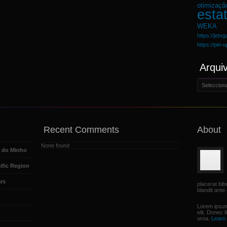
otimizaçã
estat
WEKA
https://jetx
https://pin-
Arqui
Arquivo
Recent Comments
About
None found
e do Minho
ific Region
rs
placerat bi
blandit ante 
Lorem ipsum
elit. Donec 
urna.
Learn 