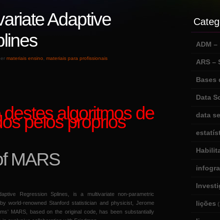
ariate Adaptive
Categ
lines
ADM – m
der
materiais ensino
,
materiais para profissionais
ARS –
Bases 
Data S
 destes algoritmos de
data se
os pelos proprios
estatís
Habili
of MARS
infogr
Invest
ptive Regression Splines, is a multivariate non-parametric
lições
by world-renowned Stanford statistician and physicist, Jerome
(
ms’ MARS, based on the original code, has been substantially