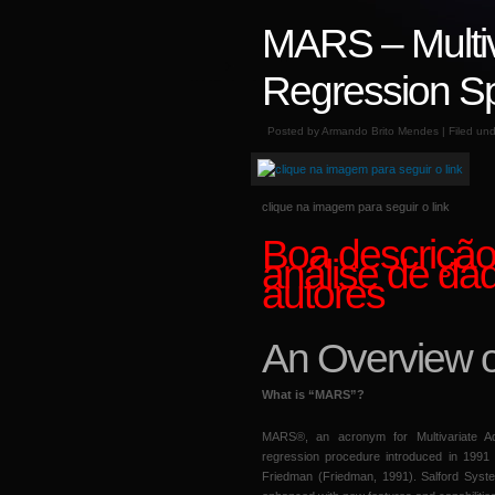
MARS – Multiv
Regression Sp
Posted by Armando Brito Mendes | Filed un
clique na imagem para seguir o link
Boa descrição
análise de dad
autores
An Overview 
What is “MARS”?
MARS®, an acronym for Multivariate Ada
regression procedure introduced in 1991 
Friedman (Friedman, 1991). Salford Syste