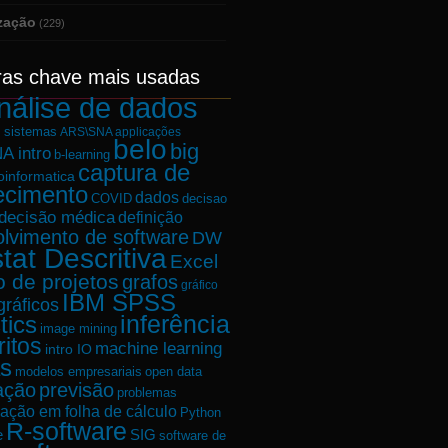
ização
(229)
ras chave mais usadas
nálise de dados
e sistemas
ARS\SNA applicações
belo
big
A intro
b-learning
captura de
oinformatica
ecimento
dados
decisao
COVID
decisão médica
definição
lvimento de software
DW
tat Descritiva
Excel
o de projetos
grafos
gráfico
IBM SPSS
gráficos
tics
inferência
image mining
ritos
machine learning
intro IO
s
modelos empresariais
open data
ação
previsão
problemas
ação em folha de cálculo
Python
R-software
e
SIG
software de