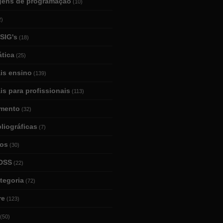
gens de programação
(10)
2)
SIG's
(18)
tica
(25)
ais ensino
(139)
is para profissionais
(113)
mento
(32)
bliográficas
(7)
ios
(30)
DSS
(22)
tegoria
(72)
re
(123)
(50)