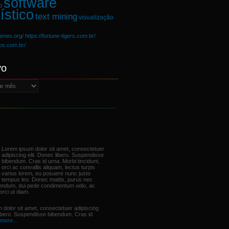
software
o
ístico
text mining
visualização
games.org/
https://fortune-tigers.com.br/
ups.com.br/
vo
Lorem ipsum dolor sit amet, consectetuer
adipiscing elit. Donec libero. Suspendisse
bibendum. Cras id urna. Morbi tincidunt,
orci ac convallis aliquam, lectus turpis
varius lorem, eu posuere nunc justo
tempus leo. Donec mattis, purus nec
bendum, dui pede condimentum odio, ac
orci ut diam.
 dolor sit amet, consectetuer adipiscing
libero. Suspendisse bibendum. Cras id
more...