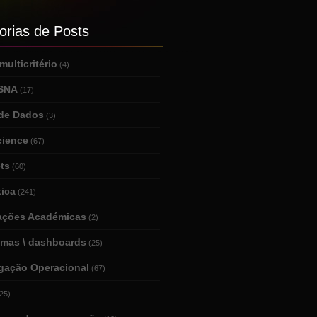
orias de Posts
ulticritério
(4)
 SNA
(17)
de Dados
(3)
cience
(67)
ts
(60)
tica
(241)
tações Académicas
(2)
amas \ dashboards
(25)
igação Operacional
(67)
25)