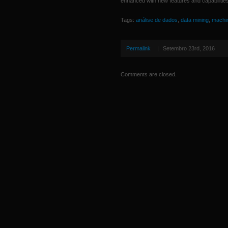
enhanced with new features and capabilities
Tags:
análise de dados
,
data mining
,
machin
Permalink
|
Setembro 23rd, 2016
Comments are closed.