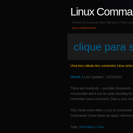
Linux Comma
Posted by Armando Brito Mendes | Filed un
para profissionais
clique para s
Uma boa cábula dos comandos Linux princi
Hitesh J
Last Updated : 12/13/2021
There are hundreds – possibly thousands
not possible and it can be quite daunting fo
remember each command. Only a very smal
This cheat sheet offers a set of commands t
Commands Cheat Sheet as quick reference 
Tags:
informática
,
Linux