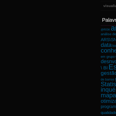
visual
Palav
a
@RISK
análise d
ARS\SN
data
bi
conh
em grupo
desnvo
Es
\ BI
gestã
de barras
Statis
inqué
mapa
otimiz
program
qualidad