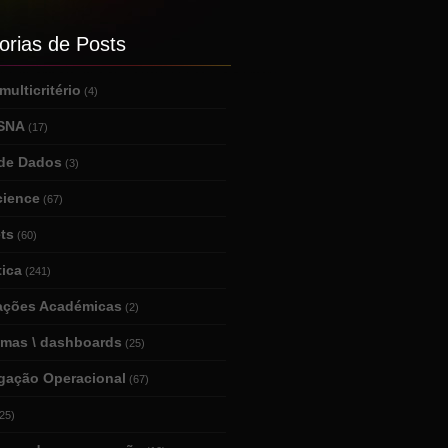
orias de Posts
ulticritério
(4)
 SNA
(17)
de Dados
(3)
cience
(67)
ts
(60)
tica
(241)
tações Académicas
(2)
amas \ dashboards
(25)
igação Operacional
(67)
25)