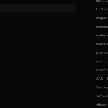
lingua
LLMs
(
mapas 
matemá
materi
materia
planea
refs bi
relatór
SAD – 
Sem ca
softwa
videos