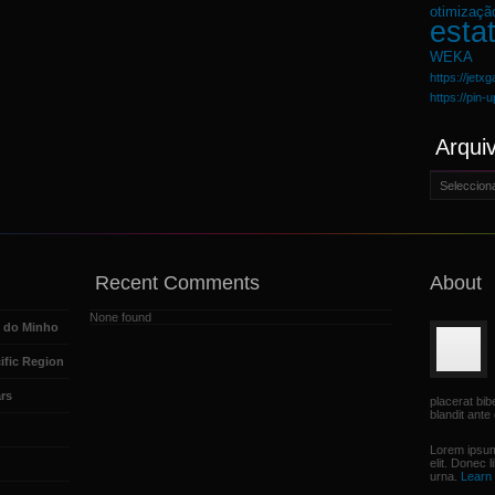
otimizaçã
estat
WEKA
https://jetx
https://pin-
Arqui
Arquivo
Recent Comments
About
None found
e do Minho
ific Region
rs
placerat bi
blandit ante 
Lorem ipsum
elit. Donec 
urna.
Learn 