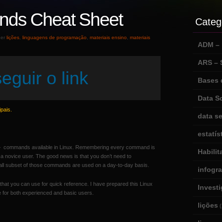
nds Cheat Sheet
Categ
der
lições
,
linguagens de programação
,
materiais ensino
,
materiais
ADM – m
ARS –
eguir o link
Bases 
Data S
pais.
data se
estatís
 – commands available in Linux. Remembering every command is
Habili
r a novice user. The good news is that you don’t need to
l subset of those commands are used on a day-to-day basis.
infogr
hat you can use for quick reference. I have prepared this Linux
Invest
for both experienced and basic users.
lições
(