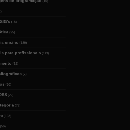
gens de programação
(10)
2)
SIG's
(18)
tica
(25)
ais ensino
(139)
is para profissionais
(113)
mento
(32)
bliográficas
(7)
ios
(30)
DSS
(22)
tegoria
(72)
re
(123)
(50)