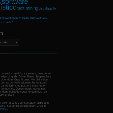
software
o
ístico
text mining
visualização
games.org/
https://fortune-tigers.com.br/
ups.com.br/
vo
Lorem ipsum dolor sit amet, consectetuer
adipiscing elit. Donec libero. Suspendisse
bibendum. Cras id urna. Morbi tincidunt,
orci ac convallis aliquam, lectus turpis
varius lorem, eu posuere nunc justo
tempus leo. Donec mattis, purus nec
bendum, dui pede condimentum odio, ac
orci ut diam.
 dolor sit amet, consectetuer adipiscing
libero. Suspendisse bibendum. Cras id
more...