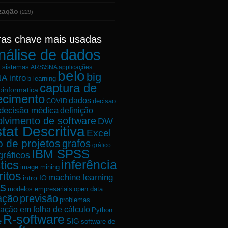
ização
(229)
ras chave mais usadas
nálise de dados
e sistemas
ARS\SNA applicações
belo
big
A intro
b-learning
captura de
oinformatica
ecimento
dados
decisao
COVID
decisão médica
definição
lvimento de software
DW
tat Descritiva
Excel
o de projetos
grafos
gráfico
IBM SPSS
gráficos
tics
inferência
image mining
ritos
machine learning
intro IO
s
modelos empresariais
open data
ação
previsão
problemas
ação em folha de cálculo
Python
R-software
e
SIG
software de