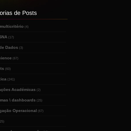
orias de Posts
ulticritério
(4)
 SNA
(17)
de Dados
(3)
cience
(67)
ts
(60)
tica
(241)
tações Académicas
(2)
amas \ dashboards
(25)
igação Operacional
(67)
25)