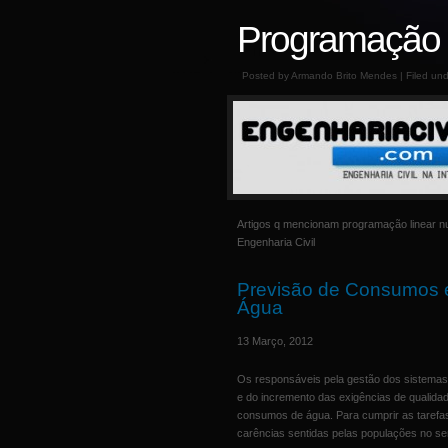
Programação L
Posted by Armando Brito Mendes | Filed un
Artigos q mencionam programação linear n
Engenharia Civil
Previsão de Consumos e
Água
13 Março, 2012
Os responsáveis pela gestão dos sistemas 
e do incremento das exigências de qualida
consumos de água. Para cumprir as tarefa
carências sentidas pelas populações no se