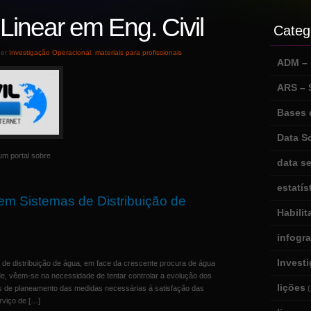
inear em Eng. Civil
Categ
der
Investigação Operacional
,
materiais para profissionais
ADM – m
ARS –
Bases 
Data S
um portal sobre
data se
estatís
m Sistemas de Distribuição de
Habili
infogr
Invest
de distribuição de água, em face da crescente procura de água
de, vêem-se na necessidade de tentar controlar a evolução dos
lições
s de planeamento das medidas necessárias à satisfação das
(
rviço de […]