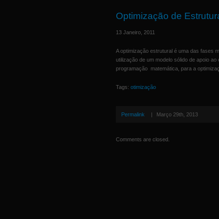
Optimização de Estrutu
13 Janeiro, 2011
A optimização estrutural é uma das fases m
utilização de um modelo sólido de apoio ao 
programação matemática, para a optimizaçã
Tags:
otimização
Permalink
|
Março 29th, 2013
Comments are closed.