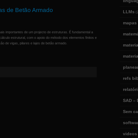
lingua
ras de Betão Armado
LLMs
(
mapas 
ais importantes de um projecto de estruturas. É fundamental a
matemá
cálculo estrutural, com o apoio do método dos elementos finitos e
o de vigas, pilares e lajes de betão armado.
materi
materia
planea
refs bi
relatór
SAD – 
Sem ca
softwa
videos