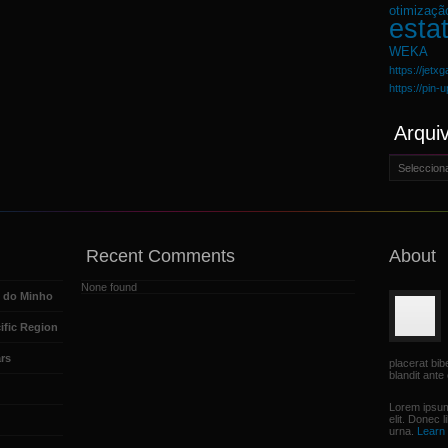
otimizaçã
estat
WEKA
https://jetx
https://pin-
Arqui
Arquivo
Recent Comments
About
None found
e do Minho
ific Region
rs
placerat bi
blandit ante 
Lorem ipsum
elit. Donec 
urna.
Learn 