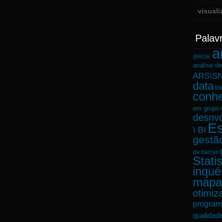
visual
Palav
a
@RISK
análise d
ARS\SN
data
bi
conh
em grupo
desnvo
Es
\ BI
gestã
de barras
Statis
inqué
mapa
otimiz
program
qualidad