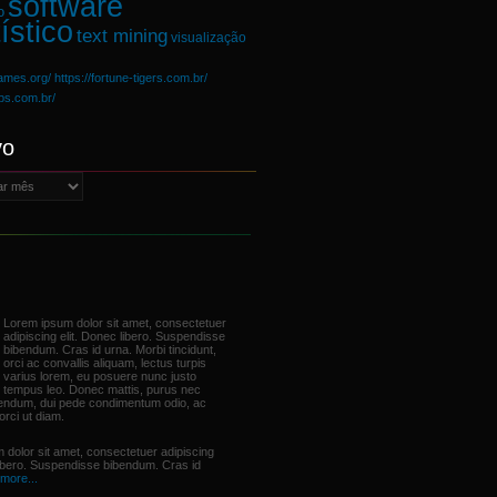
software
o
ístico
text mining
visualização
games.org/
https://fortune-tigers.com.br/
ups.com.br/
vo
Lorem ipsum dolor sit amet, consectetuer
adipiscing elit. Donec libero. Suspendisse
bibendum. Cras id urna. Morbi tincidunt,
orci ac convallis aliquam, lectus turpis
varius lorem, eu posuere nunc justo
tempus leo. Donec mattis, purus nec
bendum, dui pede condimentum odio, ac
orci ut diam.
 dolor sit amet, consectetuer adipiscing
libero. Suspendisse bibendum. Cras id
more...