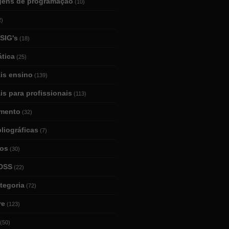
gens de programação
(10)
2)
SIG's
(18)
tica
(25)
ais ensino
(139)
is para profissionais
(113)
mento
(32)
bliográficas
(7)
ios
(30)
DSS
(22)
tegoria
(72)
re
(123)
(50)