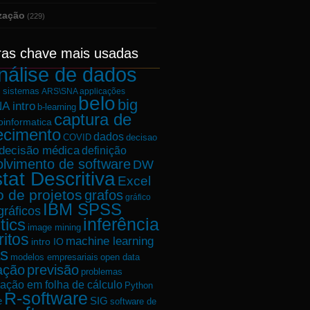
ização
(229)
ras chave mais usadas
nálise de dados
e sistemas
ARS\SNA applicações
belo
big
A intro
b-learning
captura de
oinformatica
ecimento
dados
decisao
COVID
decisão médica
definição
lvimento de software
DW
tat Descritiva
Excel
o de projetos
grafos
gráfico
IBM SPSS
gráficos
tics
inferência
image mining
ritos
machine learning
intro IO
s
modelos empresariais
open data
ação
previsão
problemas
ação em folha de cálculo
Python
R-software
e
SIG
software de