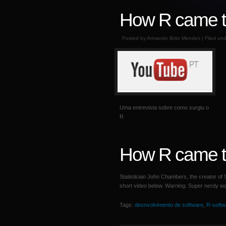
How R came t
Posted by Armando Brito Mendes | Filed un
Uma entrevista sobre como surgiu o
R
How R came t
Statistician John Chambers, the creator of
short video below. Warning: Super nerdy w
Tags:
desnvolvimento de software
,
R-softw