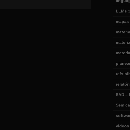
lingua
LLMs
(
mapas 
matemá
materi
materia
planea
refs bi
relatór
SAD – 
Sem ca
softwa
videos