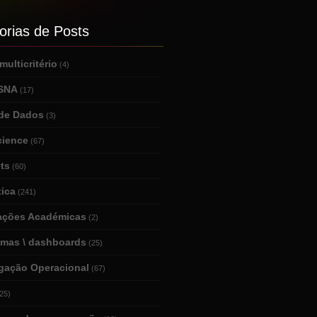
orias de Posts
ulticritério
(4)
 SNA
(17)
de Dados
(3)
cience
(67)
ts
(60)
tica
(241)
tações Académicas
(2)
amas \ dashboards
(25)
igação Operacional
(67)
25)