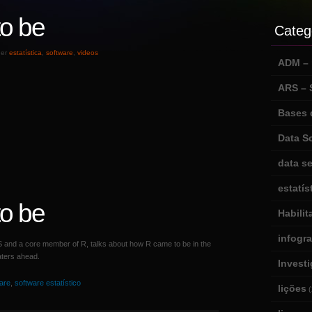
o be
Categ
der
estatística
,
software
,
videos
ADM – m
ARS –
Bases 
Data S
data se
estatís
o be
Habili
infogr
 S and a core member of R, talks about how R came to be in the
aters ahead.
Invest
are
,
software estatístico
lições
(