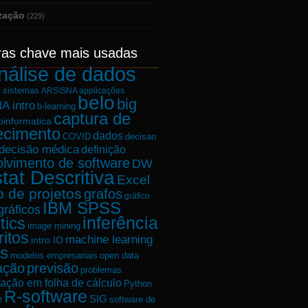
ização
(229)
ras chave mais usadas
nálise de dados
e sistemas
ARS\SNA applicações
belo
big
A intro
b-learning
captura de
oinformatica
ecimento
dados
decisao
COVID
decisão médica
definição
lvimento de software
DW
tat Descritiva
Excel
o de projetos
grafos
gráfico
IBM SPSS
gráficos
tics
inferência
image mining
ritos
machine learning
intro IO
s
modelos empresariais
open data
ação
previsão
problemas
ação em folha de cálculo
Python
R-software
e
SIG
software de