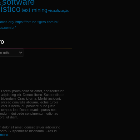
software
o
ístico
text mining
visualização
games.org/
https://fortune-tigers.com.br/
ups.com.br/
vo
Lorem ipsum dolor sit amet, consectetuer
adipiscing elit. Donec libero. Suspendisse
bibendum. Cras id urna. Morbi tincidunt,
orci ac convallis aliquam, lectus turpis
varius lorem, eu posuere nunc justo
tempus leo. Donec mattis, purus nec
bendum, dui pede condimentum odio, ac
orci ut diam.
 dolor sit amet, consectetuer adipiscing
libero. Suspendisse bibendum. Cras id
more...