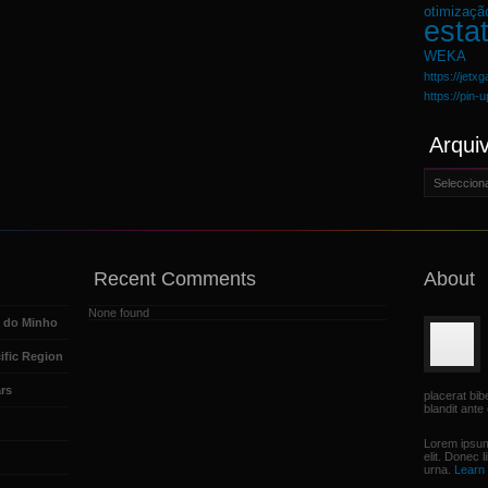
otimizaçã
estat
WEKA
https://jetx
https://pin-
Arqui
Arquivo
Recent Comments
About
None found
e do Minho
ific Region
rs
placerat bi
blandit ante 
Lorem ipsum
elit. Donec 
urna.
Learn 