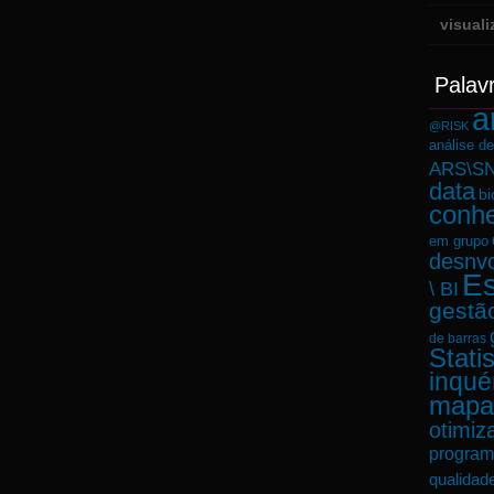
visual
Palav
a
@RISK
análise d
ARS\SN
data
bi
conh
em grupo
desnvo
Es
\ BI
gestã
de barras
Statis
inqué
mapa
otimiz
program
qualidad