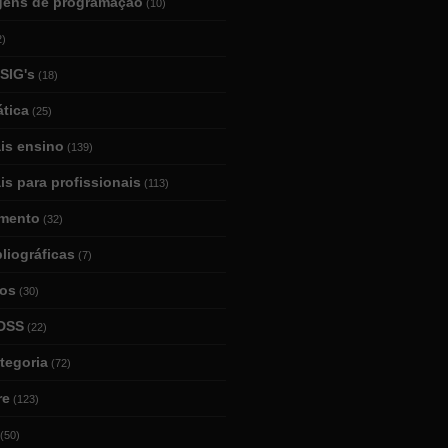
gens de programação
(10)
2)
SIG's
(18)
tica
(25)
ais ensino
(139)
is para profissionais
(113)
mento
(32)
bliográficas
(7)
ios
(30)
DSS
(22)
tegoria
(72)
re
(123)
(50)