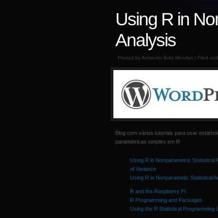
Using R in Non
Analysis
Posted by Armando Brito Mendes | Filed un
Blog com vários tutoriais para usar estatíst
paramétricas simples em R
Using R in Nonparametric Statistical
of Variance
Using R in Nonparametic Statistical A
R and the Raspberry Pi
R Programming and Packages
Using the R Statistical Programming