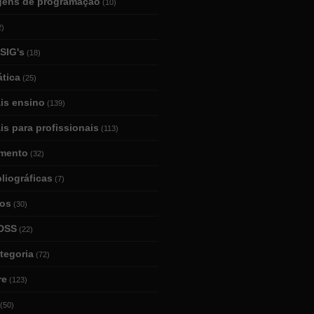
gens de programação
(10)
2)
SIG's
(18)
tica
(25)
ais ensino
(139)
is para profissionais
(113)
mento
(32)
bliográficas
(7)
ios
(30)
DSS
(22)
tegoria
(72)
re
(123)
(50)