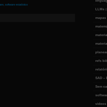
lingua
are
,
software estatístico
LLMs
(
mapas 
matemá
materi
materia
planea
refs bi
relatór
SAD – 
Sem ca
softwa
videos