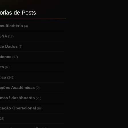
orias de Posts
ulticritério
(4)
 SNA
(17)
de Dados
(3)
cience
(67)
ts
(60)
tica
(241)
tações Académicas
(2)
amas \ dashboards
(25)
igação Operacional
(67)
25)