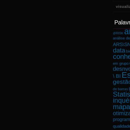
visual
Palav
a
@RISK
análise d
ARS\SN
data
bi
conh
em grupo
desnvo
Es
\ BI
gestã
de barras
Statis
inqué
mapa
otimiz
program
qualidad