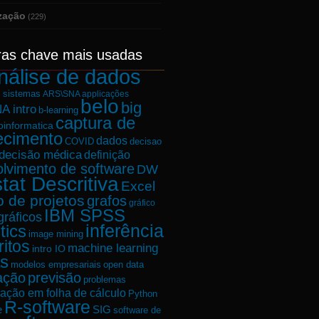
ização
(229)
ras chave mais usadas
nálise de dados
e sistemas
ARS\SNA applicações
belo
big
A intro
b-learning
captura de
oinformatica
ecimento
dados
decisao
COVID
decisão médica
definição
lvimento de software
DW
tat Descritiva
Excel
o de projetos
grafos
gráfico
IBM SPSS
gráficos
tics
inferência
image mining
ritos
machine learning
intro IO
s
modelos empresariais
open data
ação
previsão
problemas
ação em folha de cálculo
Python
R-software
e
SIG
software de