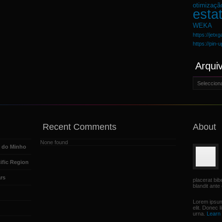
otimizaçã
estat
WEKA
https://jetx
https://pin-
Arqui
Arquivo
Recent Comments
About
None found
e do Minho
ific Region
rs
placerat bi
blandit ante 
Lorem ipsum
elit. Donec 
urna.
Learn 