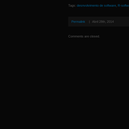
Tags:
desnvolvimento de software
,
R-softw
Permalink
|
Abril 28th, 2014
Comments are closed.