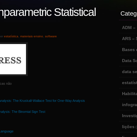
parametric Statistical
Categ
ADM – m
der
estatística
,
materiais ensino
,
software
ARS –
Bases 
Data S
data se
estatís
icas não
Habili
 Analysis: The Kruskall-Wallace Test for One-Way Analysis
infogr
nalysis: The Binomial Sign Test
Invest
lições
(
 Language