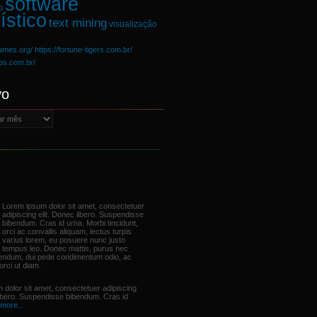
software
o
ístico
text mining
visualização
games.org/
https://fortune-tigers.com.br/
ups.com.br/
vo
Lorem ipsum dolor sit amet, consectetuer
adipiscing elit. Donec libero. Suspendisse
bibendum. Cras id urna. Morbi tincidunt,
orci ac convallis aliquam, lectus turpis
varius lorem, eu posuere nunc justo
tempus leo. Donec mattis, purus nec
bendum, dui pede condimentum odio, ac
orci ut diam.
 dolor sit amet, consectetuer adipiscing
libero. Suspendisse bibendum. Cras id
more...