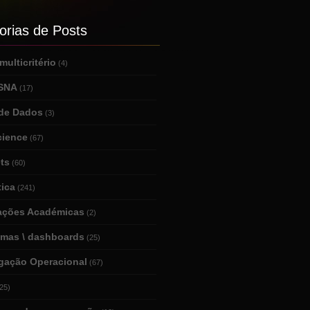
orias de Posts
ulticritério
(4)
 SNA
(17)
de Dados
(3)
cience
(67)
ts
(60)
tica
(241)
tações Académicas
(2)
amas \ dashboards
(25)
igação Operacional
(67)
25)