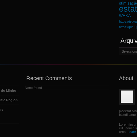
otimizaçã
estat
WEKA
https://jetx
https://pin-
Arqui
Arquivo
Recent Comments
About
None found
e do Minho
ific Region
rs
placerat bi
blandit ante 
Lorem ipsum
elit. Donec 
urna.
Learn 