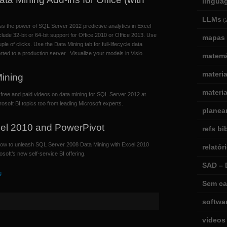
lingua
LLMs
(
ss the power of SQL Server 2012 predictive analytics in Excel
lude 32-bit or 64-bit support for Office 2010 or Office 2013. Use
mapas 
ple of clicks. Use the Data Mining tab for full-lifecycle data
ted to a production server. Visualize your models in Visio.
matemá
materi
ining
materia
 free and paid videos on data mining for SQL Server 2012 at
rosoft BI topics too from leading Microsoft experts.
planea
el 2010 and PowerPivot
refs bi
how to unleash SQL Server 2008 Data Mining with Excel 2010
relatór
oft’s new self-service BI offering.
SAD – 
g
Sem ca
softwa
videos