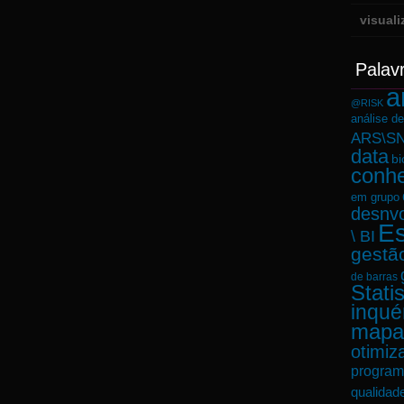
visual
Palav
a
@RISK
análise d
ARS\SN
data
bi
conh
em grupo
desnvo
Es
\ BI
gestã
de barras
Statis
inqué
mapa
otimiz
program
qualidad