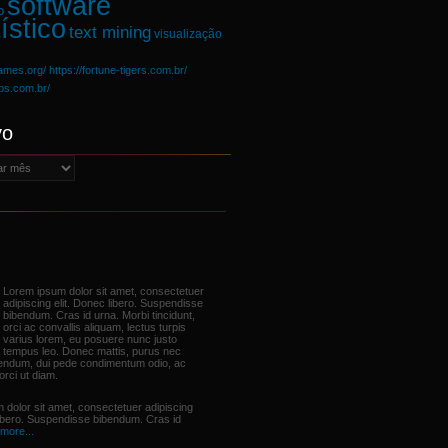
software
o
ístico
text mining
visualização
games.org/
https://fortune-tigers.com.br/
ups.com.br/
vo
Lorem ipsum dolor sit amet, consectetuer
adipiscing elit. Donec libero. Suspendisse
bibendum. Cras id urna. Morbi tincidunt,
orci ac convallis aliquam, lectus turpis
varius lorem, eu posuere nunc justo
tempus leo. Donec mattis, purus nec
bendum, dui pede condimentum odio, ac
orci ut diam.
 dolor sit amet, consectetuer adipiscing
libero. Suspendisse bibendum. Cras id
more...