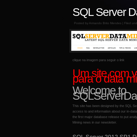
SQL Server D
Posted by Armando Brito Mendes | Filed un
clique na imagem para seguir o link
Um site com v
para o data m
Welcome to
SQLServerDa
This site has been designed by the SQL Se
access to and information about our in-da
the first major database release to put ana
Mining news in our newsletter.
SQL Server 2012 SP1 Dat