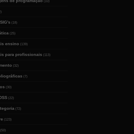
gens de programação
(10)
2)
SIG's
(18)
tica
(25)
ais ensino
(139)
is para profissionais
(113)
mento
(32)
bliográficas
(7)
ios
(30)
DSS
(22)
tegoria
(72)
re
(123)
(50)