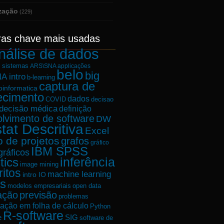
ização
(229)
ras chave mais usadas
nálise de dados
e sistemas
ARS\SNA applicações
belo
big
A intro
b-learning
captura de
oinformatica
ecimento
dados
decisao
COVID
decisão médica
definição
lvimento de software
DW
tat Descritiva
Excel
o de projetos
grafos
gráfico
IBM SPSS
gráficos
tics
inferência
image mining
ritos
machine learning
intro IO
s
modelos empresariais
open data
ação
previsão
problemas
ação em folha de cálculo
Python
R-software
e
SIG
software de