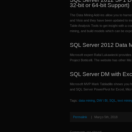
32-bit or 64-bit Support)
The Data Mining Add-ins allow you to harne
and Visio and they have been updated to inc
Table Analysis Tools to get insight with a cou
mining, and build models which can be expor
SQL Server 2012 Data M
Microsoft expert Rafal Lukawiecki provides
Project Botticelli. The website has other Mic
SQL Server DM with Exc
Microsoft MVP Mark Tabladillo shows you 
and SQL Server PowerPivot for Excel, Micros
Tags:
data mining
,
DW \ BI
,
SQL
,
text minin
Permalink
|
Março 5th, 2018