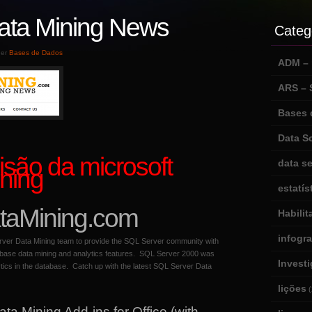
ata Mining News
Categ
der
Bases de Dados
ADM – m
ARS –
Bases 
Data S
isão da microsoft
data se
ining
estatís
taMining.com
Habili
infogr
rver Data Mining team to provide the SQL Server community with
tabase data mining and analytics features. SQL Server 2000 was
Invest
lytics in the database. Catch up with the latest SQL Server Data
lições
(
a Mining Add-ins for Office (with