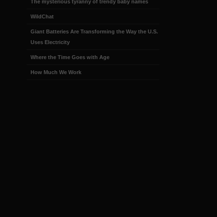
The mysterious tyranny of trendy baby names
WildChat
Giant Batteries Are Transforming the Way the U.S.
Uses Electricity
Where the Time Goes with Age
How Much We Work