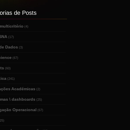
orias de Posts
ulticritério
(4)
 SNA
(17)
de Dados
(3)
cience
(67)
ts
(60)
tica
(241)
tações Académicas
(2)
amas \ dashboards
(25)
igação Operacional
(67)
25)