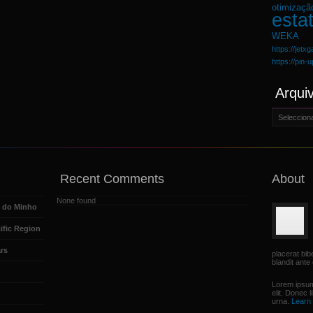
otimizaçã
estat
WEKA
https://jetx
https://pin-
Arqui
Arquivo
Recent Comments
About
None found
e do Minho
ific Region
rs
placerat bi
blandit ante 
Lorem ipsum
elit. Donec 
urna.
Learn 