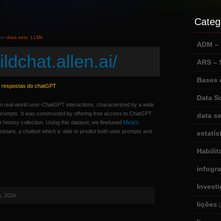
Categ
der
data sets
,
LLMs
ADM – m
ildchat.allen.ai/
ARS –
Bases 
e respostas do chatGPT
Data S
on real-world user-ChatGPT interactions, characterized by a wide
 prompts. It was constructed by offering free access to ChatGPT
data se
istory collection. Using this dataset, we finetuned
Meta’s
stant, a chatbot which is able to predict both user prompts and
estatís
Habili
infogr
Invest
h, 2024
lições
(