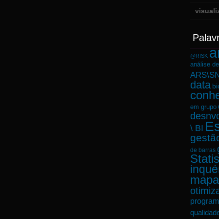
visual
Palav
a
@RISK
análise d
ARS\SN
data
bi
conh
em grupo
desnvo
Es
\ BI
gestã
de barras
Statis
inqué
mapa
otimiz
program
qualidad