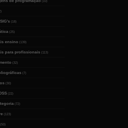
gens de programação
(10)
2)
SIG's
(18)
tica
(25)
ais ensino
(139)
is para profissionais
(113)
mento
(32)
bliográficas
(7)
ios
(30)
DSS
(22)
tegoria
(72)
re
(123)
(50)