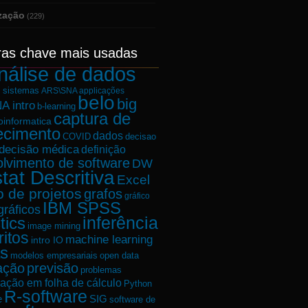
ização
(229)
ras chave mais usadas
nálise de dados
e sistemas
ARS\SNA applicações
belo
big
A intro
b-learning
captura de
oinformatica
ecimento
dados
decisao
COVID
decisão médica
definição
lvimento de software
DW
tat Descritiva
Excel
o de projetos
grafos
gráfico
IBM SPSS
gráficos
tics
inferência
image mining
ritos
machine learning
intro IO
s
modelos empresariais
open data
ação
previsão
problemas
ação em folha de cálculo
Python
R-software
e
SIG
software de