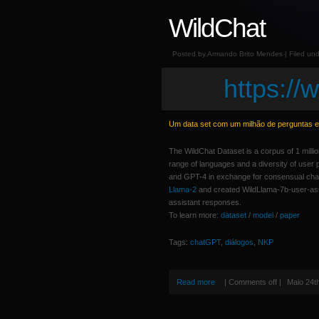
WildChat
Posted by Armando Brito Mendes | Filed un
https://w
Um data set com um milhão de perguntas 
The WildChat Dataset is a corpus of 1 milli
range of languages and a diversity of user
and GPT-4 in exchange for consensual chat h
Llama-2
and created WildLlama-7b-user-assi
assistant responses.
To learn more:
dataset
/
model
/
paper
Tags:
chatGPT
,
diálogos
,
NKP
Read more
|
Comments off
|
Maio 24t