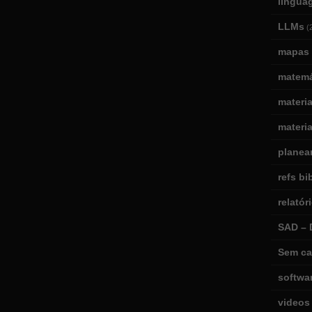
lingua
LLMs
(
mapas 
matemá
materi
materia
planea
refs bi
relatór
SAD – 
Sem ca
softwa
videos