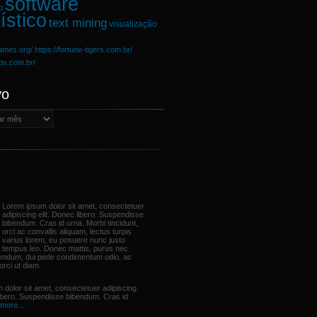
software
o
ístico
text mining
visualização
games.org/
https://fortune-tigers.com.br/
ups.com.br/
vo
Lorem ipsum dolor sit amet, consectetuer
adipiscing elit. Donec libero. Suspendisse
bibendum. Cras id urna. Morbi tincidunt,
orci ac convallis aliquam, lectus turpis
varius lorem, eu posuere nunc justo
tempus leo. Donec mattis, purus nec
bendum, dui pede condimentum odio, ac
orci ut diam.
 dolor sit amet, consectetuer adipiscing
libero. Suspendisse bibendum. Cras id
more...