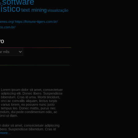
software
o
ístico
text mining
visualização
games.org/
https://fortune-tigers.com.br/
ups.com.br/
vo
Lorem ipsum dolor sit amet, consectetuer
adipiscing elit. Donec libero. Suspendisse
bibendum. Cras id urna. Morbi tincidunt,
orci ac convallis aliquam, lectus turpis
varius lorem, eu posuere nunc justo
tempus leo. Donec mattis, purus nec
bendum, dui pede condimentum odio, ac
orci ut diam.
 dolor sit amet, consectetuer adipiscing
libero. Suspendisse bibendum. Cras id
more...