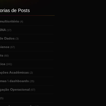
orias de Posts
ulticritério
(4)
 SNA
(17)
de Dados
(3)
cience
(67)
ts
(60)
tica
(241)
tações Académicas
(2)
amas \ dashboards
(25)
igação Operacional
(67)
25)