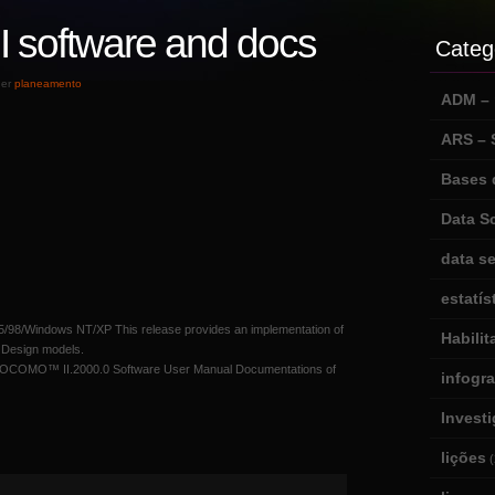
software and docs
Categ
der
planeamento
ADM – m
ARS –
Bases 
Data S
data se
estatís
8/Windows NT/XP This release provides an implementation of
Habili
 Design models.
COMO™ II.2000.0 Software User Manual Documentations of
infogr
Invest
lições
(