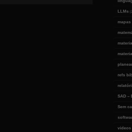
lingua
LLMs
(
mapas 
matemá
materi
materia
planea
refs bi
relatór
SAD – 
Sem ca
softwa
videos