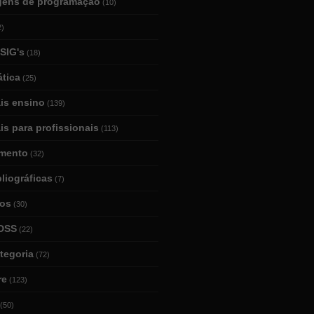
gens de programação
(10)
2)
SIG's
(18)
tica
(25)
ais ensino
(139)
is para profissionais
(113)
mento
(32)
bliográficas
(7)
ios
(30)
DSS
(22)
tegoria
(72)
re
(123)
(50)