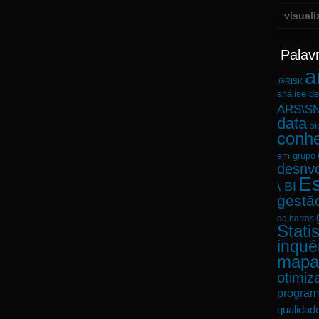
visual
Palav
a
@RISK
análise d
ARS\SN
data
bi
conh
em grupo
desnvo
Es
\ BI
gestã
de barras
Statis
inqué
mapa
otimiz
program
qualidad