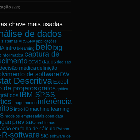
ização
(229)
ras chave mais usadas
nálise de dados
e sistemas
ARS\SNA applicações
belo
big
A intro
b-learning
captura de
oinformatica
ecimento
dados
decisao
COVID
decisão médica
definição
lvimento de software
DW
tat Descritiva
Excel
o de projetos
grafos
gráfico
IBM SPSS
gráficos
tics
inferência
image mining
ritos
machine learning
intro IO
s
modelos empresariais
open data
ação
previsão
problemas
ação em folha de cálculo
Python
R-software
e
SIG
software de