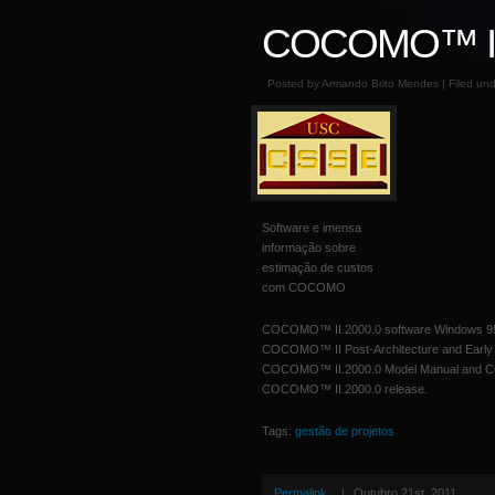
COCOMO™ II 
Posted by Armando Brito Mendes | Filed un
Software e imensa
informação sobre
estimação de custos
com COCOMO
COCOMO™ II.2000.0 software Windows 95/9
COCOMO™ II Post-Architecture and Early
COCOMO™ II.2000.0 Model Manual and CO
COCOMO™ II.2000.0 release.
Tags:
gestão de projetos
Permalink
|
Outubro 21st, 2011