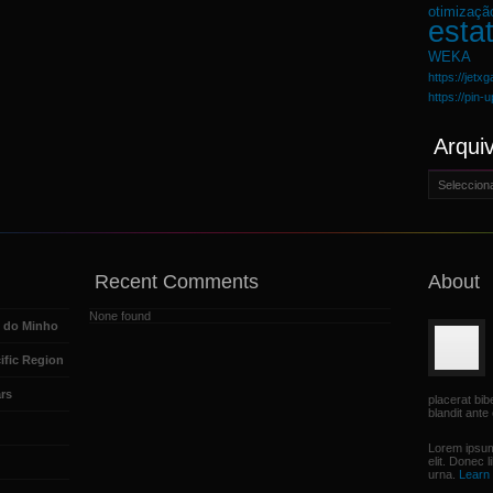
otimizaçã
estat
WEKA
https://jetx
https://pin-
Arqui
Arquivo
Recent Comments
About
None found
e do Minho
ific Region
rs
placerat bi
blandit ante 
Lorem ipsum
elit. Donec 
urna.
Learn 