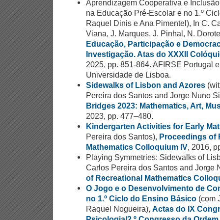
Aprendizagem Cooperativa e Inclusão
na Educação Pré-Escolar e no 1.º Cic
Raquel Dinis e Ana Pimentel), In C. Ca
Viana, J. Marques, J. Pinhal, N. Dorot
Educação, Participação e Democrac
Investigação. Atas do XXXII Colóqu
2025, pp. 851-864. AFIRSE Portugal e
Universidade de Lisboa.
Sidewalks of Lisbon and Azores
(wit
Pereira dos Santos and Jorge Nuno Si
Bridges 2023: Mathematics, Art, Musi
2023, pp. 477–480.
Kindergarten Activities for Early Ma
Pereira dos Santos),
Proceedings of 
Mathematics Colloquium IV
, 2016, p
Playing Symmetries: Sidewalks of Lisb
Carlos Pereira dos Santos and Jorge 
of Recreational Mathematics Colloq
O Jogo e o Desenvolvimento de Co
no 1.º Ciclo do Ensino Básico
(com 
Raquel Nogueira),
Actas do IX Cong
Psicologia/2.º Congresso da Ordem