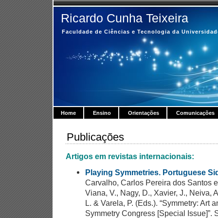
Ricardo Cunha Teixeira
Faculdade de Ciências e Tecnologia da Universida
Home
Ensino
Orientações
Comunicações
Publicações
Artigos em revistas internacionais:
Playing Symmetries. Portuguese Si
Carvalho, Carlos Pereira dos Santos e
Viana, V., Nagy, D., Xavier, J., Neiva, 
L. & Varela, P. (Eds.). “Symmetry: Art 
Symmetry Congress [Special Issue]”. 