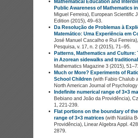
Mathematical Education and Interdis
Public Awareness of Mathematics in
Miguel Ferreira), European Scientific 
Edition (2015), 49–63.
Da Resolução de Problemas à Expli
Matemático: Uma Experiência em Co
José Manuel Cascalho e Rui Ferreira
Pesquisa, v. 17, n. 2 (2015), 71–95.
Patterns, Mathematics and Culture:
in Azorean sidewalks and traditional
Mathematics Magazine 3 (2015), 51–7
Much or More? Experiments of Ration
School Children
(with Fabio Chalub 
North American Journal of Psychology 
Indefinite numerical range of 3×3 ma
Bebiano and João da Providência), Cze
1, 221-239.
Flat portions on the boundary of the
range of 3×3 matrices
(with Natália 
Providência), Linear Algebra Appl. 428
2879.