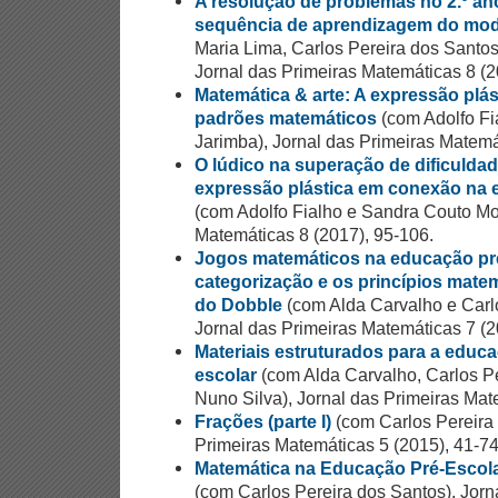
A resolução de problemas no 2.º an
sequência de aprendizagem do mod
Maria Lima, Carlos Pereira dos Santo
Jornal das Primeiras Matemáticas 8 (2
Matemática & arte: A expressão plá
padrões matemáticos
(com Adolfo Fi
Jarimba), Jornal das Primeiras Matemá
O lúdico na superação de dificuldad
expressão plástica em conexão na 
(com Adolfo Fialho e Sandra Couto Mou
Matemáticas 8 (2017), 95-106.
Jogos matemáticos na educação pr
categorização e os princípios mate
do Dobble
(com Alda Carvalho e Carlo
Jornal das Primeiras Matemáticas 7 (2
Materiais estruturados para a educ
escolar
(com Alda Carvalho, Carlos Pe
Nuno Silva), Jornal das Primeiras Mat
Frações (parte I)
(com Carlos Pereira 
Primeiras Matemáticas 5 (2015), 41-74
Matemática na Educação Pré-Escola
(com Carlos Pereira dos Santos), Jorn