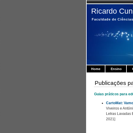
Ricardo Cun
Faculdade de Ciências
Home
Ensino
Publicações pa
Guias práticos para e
CartoMat: Vamo
Viveiros e Antón
Letras Lavadas E
2021]