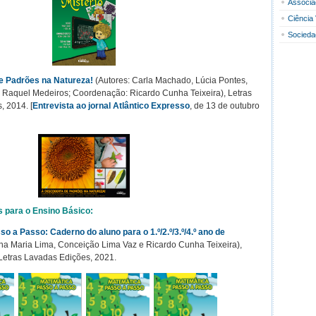
Associa
Ciência 
Socieda
e Padrões na Natureza!
(Autores: Carla Machado, Lúcia Pontes,
e Raquel Medeiros; Coordenação: Ricardo Cunha Teixeira), Letras
, 2014. [
Entrevista ao jornal Atlântico Expresso
, de 13 de outubro
s para o Ensino Básico:
o a Passo: Caderno do aluno para o 1.º/2.º/3.º/4.º ano de
na Maria Lima, Conceição Lima Vaz e Ricardo Cunha Teixeira),
 Letras Lavadas Edições, 2021.