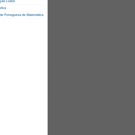
ção Ludus
Viva
de Portuguesa de Matemática