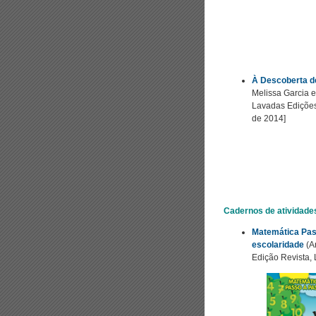
À Descoberta d
Melissa Garcia 
Lavadas Edições
de 2014]
Cadernos de atividade
Matemática Pass
escolaridade
(A
Edição Revista,