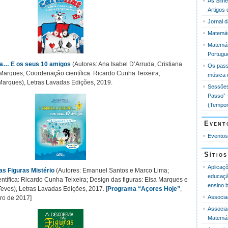
As Simet
Artigos
Jornal 
Matemát
Matemát
Portugu
ia… E os seus 10 amigos
(Autores: Ana Isabel D’Arruda, Cristiana
Os pass
Marques; Coordenação científica: Ricardo Cunha Teixeira;
música 
 Marques), Letras Lavadas Edições, 2019.
Sessões
Passo” 
(Tempor
Event
Eventos
Sítios
Aplicaç
s Figuras Mistério
(Autores: Emanuel Santos e Marco Lima;
educaçã
tífica: Ricardo Cunha Teixeira; Design das figuras: Elsa Marques e
ensino 
eves), Letras Lavadas Edições, 2017. [
Programa “Açores Hoje”
,
Associa
ro de 2017]
Associa
Matemát