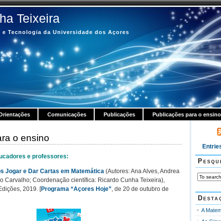
ha Teixeira
 e Tecnologia da Universidade dos Açores
Orientações
Comunicações
Publicações
Publicações para o ensino
ra o ensino
Entrie
ducadores e professores:
Pesqu
s Jogar e Dar Cartas em Matemática
(Autores: Ana Alves, Andrea
io Carvalho; Coordenação científica: Ricardo Cunha Teixeira),
dições, 2019. [
Programa “Açores Hoje”
, de 20 de outubro de
Desta
A Matem