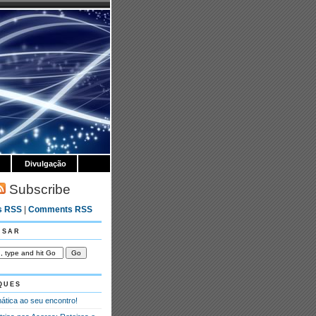
Divulgação
Subscribe
s RSS
|
Comments RSS
isar
ques
ática ao seu encontro!