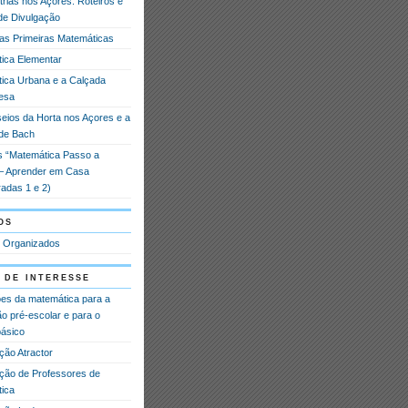
rias nos Açores: Roteiros e
 de Divulgação
das Primeiras Matemáticas
ica Elementar
ica Urbana e a Calçada
esa
eios da Horta nos Açores e a
de Bach
 “Matemática Passo a
– Aprender em Casa
adas 1 e 2)
os
 Organizados
 de interesse
ões da matemática para a
o pré-escolar e para o
básico
ção Atractor
ção de Professores de
ica