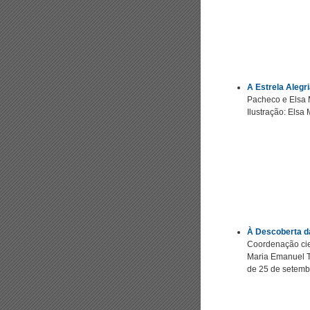
A Estrela Alegr
Pacheco e Elsa 
Ilustração: Elsa
À Descoberta da
Coordenação cien
Maria Emanuel T
de 25 de setemb