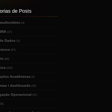
orias de Posts
ulticritério
(4)
 SNA
(17)
de Dados
(3)
cience
(67)
ts
(60)
tica
(241)
tações Académicas
(2)
amas \ dashboards
(25)
igação Operacional
(67)
25)