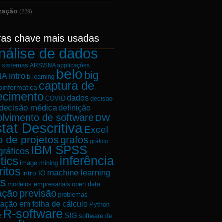
ização
(229)
ras chave mais usadas
nálise de dados
e sistemas
ARS\SNA applicações
belo
big
A intro
b-learning
captura de
oinformatica
ecimento
dados
decisao
COVID
decisão médica
definição
lvimento de software
DW
tat Descritiva
Excel
o de projetos
grafos
gráfico
IBM SPSS
gráficos
tics
inferência
image mining
ritos
machine learning
intro IO
s
modelos empresariais
open data
ação
previsão
problemas
ação em folha de cálculo
Python
R-software
e
SIG
software de