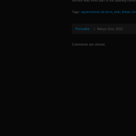
version was even part of the opening cerem
Tags:
aquecimento da terra
,
belo
,
linhas cir
Permalink
|
Março 31st, 2022
Comments are closed.