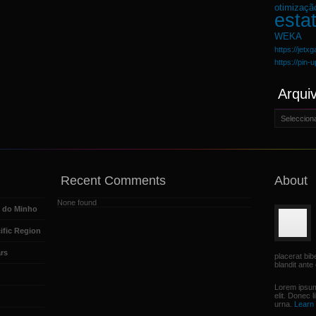
otimizaçã
estat
WEKA
https://jetx
https://pin-
Arqui
Arquivo
Recent Comments
About
None found
e do Minho
ific Region
rs
placerat bi
blandit ante 
Lorem ipsum
elit. Donec 
urna.
Learn 