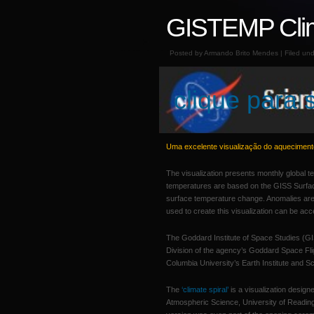
GISTEMP Clim
Posted by Armando Brito Mendes | Filed un
clique para s
Uma excelente visualização do aquecimento 
The visualization presents monthly global
temperatures are based on the GISS Surfac
surface temperature change. Anomalies are d
used to create this visualization can be a
The Goddard Institute of Space Studies (G
Division of the agency’s Goddard Space Fligh
Columbia University’s Earth Institute and S
The
‘climate spiral’
is a visualization design
Atmospheric Science, University of Reading.