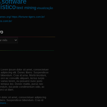
software
o
ístico
text mining
visualização
games.org/
https://fortune-tigers.com.br/
ups.com.br/
vo
Lorem ipsum dolor sit amet, consectetuer
adipiscing elit. Donec libero. Suspendisse
bibendum. Cras id urna. Morbi tincidunt,
orci ac convallis aliquam, lectus turpis
varius lorem, eu posuere nunc justo
tempus leo. Donec mattis, purus nec
bendum, dui pede condimentum odio, ac
orci ut diam.
 dolor sit amet, consectetuer adipiscing
libero. Suspendisse bibendum. Cras id
more...