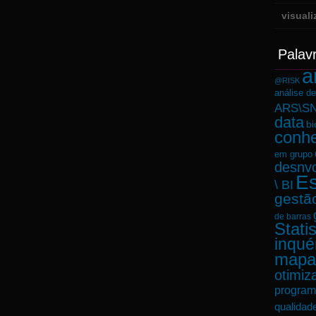
visual
Palav
a
@RISK
análise d
ARS\SN
data
bi
conh
em grupo
desnvo
Es
\ BI
gestã
de barras
Statis
inqué
mapa
otimiz
program
qualidad