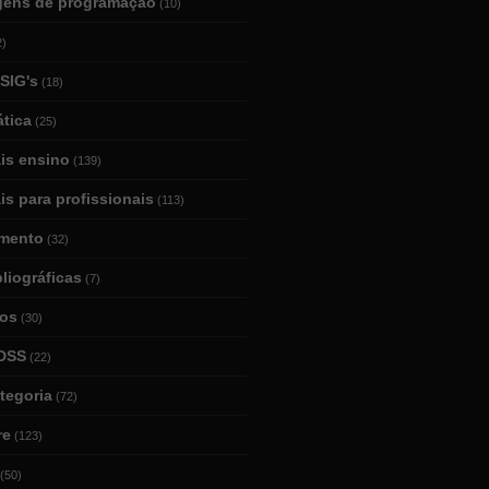
gens de programação
(10)
2)
SIG's
(18)
tica
(25)
ais ensino
(139)
is para profissionais
(113)
mento
(32)
bliográficas
(7)
ios
(30)
DSS
(22)
tegoria
(72)
re
(123)
(50)