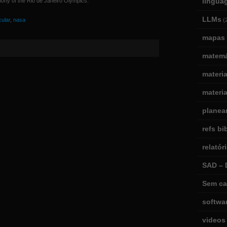
lingua
ony of the Rio de Janeiro Olympics.
LLMs
cular
,
nasa
(
mapas 
matemá
materi
materia
planea
refs bi
relatór
SAD – 
Sem ca
softwa
videos