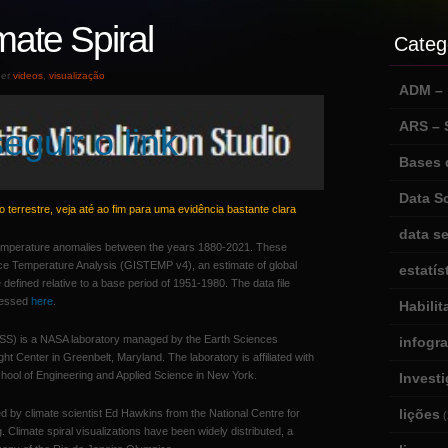
ate Spiral
Categ
der
videos
,
visualização
ADM – m
ARS –
eguir o link
Bases 
Data S
terrestre, veja até ao fim para uma evidência bastante clara
data se
 temperature anomalies between the years 1880-2021. These
e Temperature Analysis (GISTEMP v4), an estimate of global
estatís
efined relative to a base period of 1951-1980. The data file
ccessed
here
.
Habili
ISS) is a NASA laboratory managed by the Earth Sciences
infogr
t Center in Greenbelt, Maryland. The laboratory is affiliated with
chool of Engineering and Applied Science in New York.
Invest
lições
ed by climate scientist Ed Hawkins from the National Centre for
(
 Climate spiral visualizations have been widely distributed, a